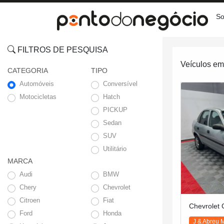
So
FILTROS DE PESQUISA
Veículos e
CATEGORIA
TIPO
Automóveis
Conversível
Motocicletas
Hatch
PICKUP
Sedan
SUV
Utilitário
MARCA
Audi
BMW
Chery
Chevrolet
Citroen
Fiat
Chevrolet 
Ford
Honda
J & Abreu 