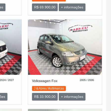
es
R$ 69.900,00
+ informações
2024 / 2027
2005 / 2006
Volkswagen Fox
J & Abreu Multimarcas
ões
R$ 33.900,00
+ informações