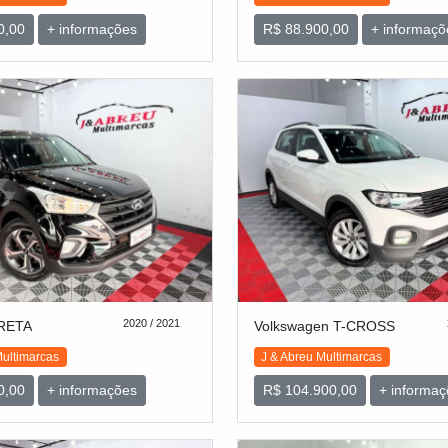
0,00
+ informações
R$ 88.900,00
+ informaçõ
2020 / 2021
CRETA
Volkswagen T-CROSS
Multimarcas
J & Abreu Multimarcas
0,00
+ informações
R$ 104.900,00
+ informaç