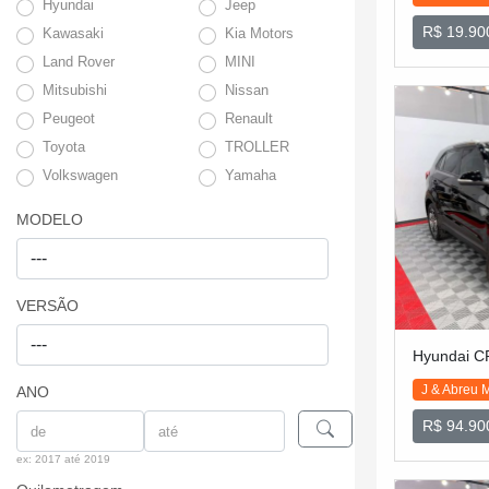
Hyundai
Jeep
R$ 19.90
Kawasaki
Kia Motors
Land Rover
MINI
Mitsubishi
Nissan
Peugeot
Renault
Toyota
TROLLER
Volkswagen
Yamaha
MODELO
VERSÃO
Hyundai 
J & Abreu 
ANO
R$ 94.90
ex: 2017 até 2019