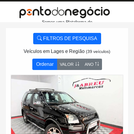
Somos uma Plataforma de
Anúncios de Veículos
ENTRAR
SIGA-NOS
FILTROS DE PESQUISA
as
Veículos em Lages e Região
(39 veículos)
Ordenar
VALOR
ANO